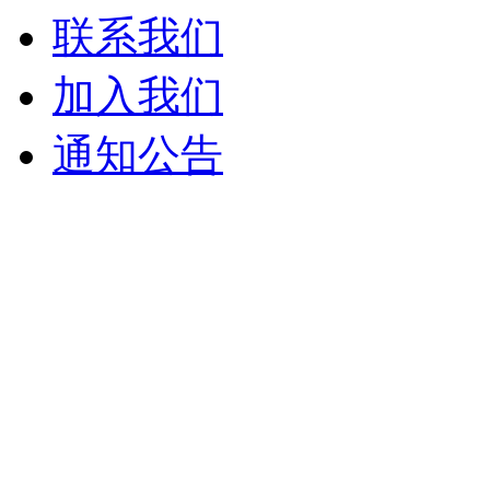
联系我们
加入我们
通知公告