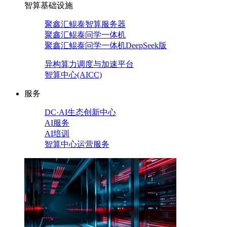
智算基础设施
聚鑫汇鲲泰智算服务器
聚鑫汇鲲泰问学一体机
聚鑫汇鲲泰问学一体机DeepSeek版
异构算力调度与加速平台
智算中心(AICC)
服务
DC·AI生态创新中心
AI服务
AI培训
智算中心运营服务