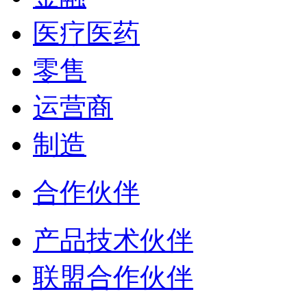
医疗医药
零售
运营商
制造
合作伙伴
产品技术伙伴
联盟合作伙伴