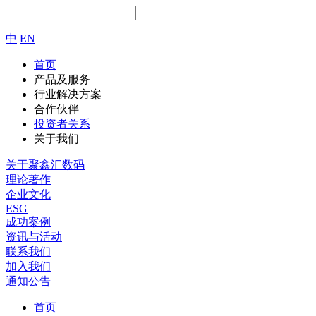
中
EN
首页
产品及服务
行业解决方案
合作伙伴
投资者关系
关于我们
关于聚鑫汇数码
理论著作
企业文化
ESG
成功案例
资讯与活动
联系我们
加入我们
通知公告
首页