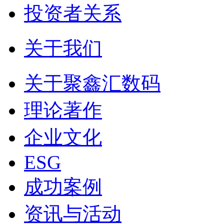
投资者关系
关于我们
关于聚鑫汇数码
理论著作
企业文化
ESG
成功案例
资讯与活动