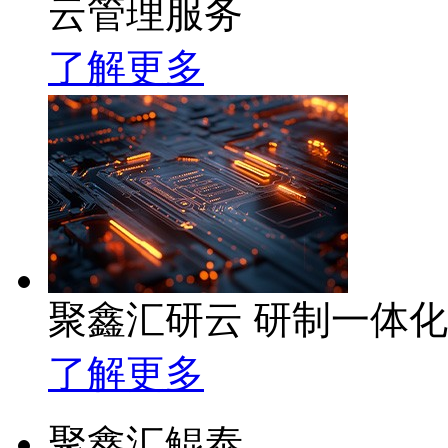
云管理服务
了解更多
聚鑫汇研云 研制一体
了解更多
聚鑫汇鲲泰