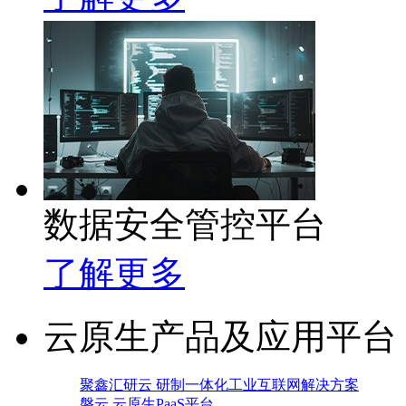
数据安全管控平台
了解更多
云原生产品及应用平台
聚鑫汇研云 研制一体化工业互联网解决方案
磐云 云原生PaaS平台