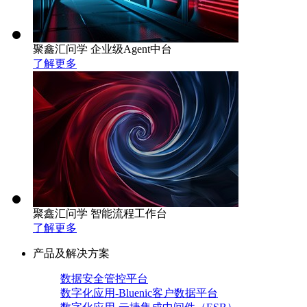
聚鑫汇问学 企业级Agent中台
了解更多
聚鑫汇问学 智能流程工作台
了解更多
产品及解决方案
数据安全管控平台
数字化应用-Bluenic客户数据平台