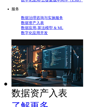
数字化应用-云捷集成中间件（ESB）
服务
数据治理咨询与实施服务
数据资产入表
数据应用-算法模型 & ML
数字化应用开发
数据资产入表
了解更多