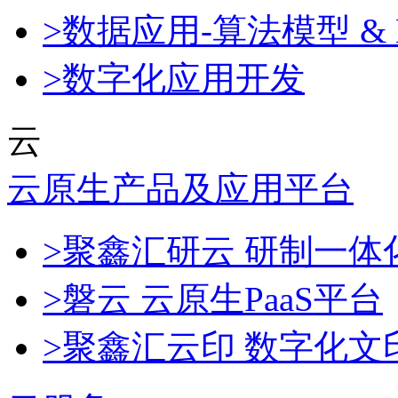
>数据应用-算法模型 & 
>数字化应用开发
云
云原生产品及应用平台
>聚鑫汇研云 研制一
>磐云 云原生PaaS平台
>聚鑫汇云印 数字化文