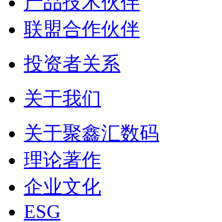
产品技术伙伴
联盟合作伙伴
投资者关系
关于我们
关于聚鑫汇数码
理论著作
企业文化
ESG