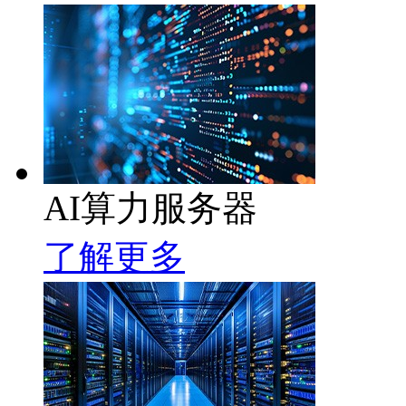
AI算力服务器
了解更多