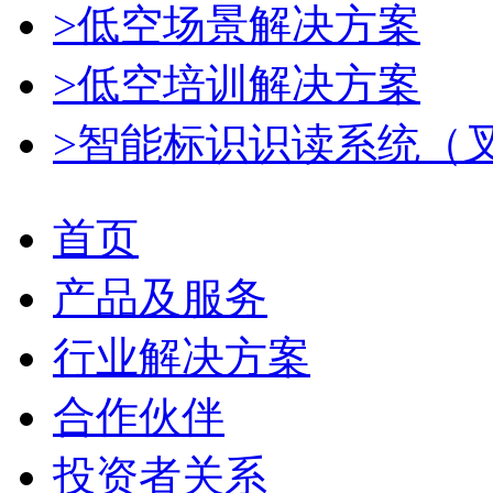
>低空场景解决方案
>低空培训解决方案
>智能标识识读系统（
首页
产品及服务
行业解决方案
合作伙伴
投资者关系