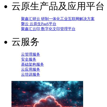
云原生产品及应用平台
聚鑫汇研云 研制一体化工业互联网解决方案
磐云 云原生PaaS平台
聚鑫汇云印 数字化文印管理平台
云服务
云管理服务
安全服务
基础架构服务
云应用服务
云培训服务