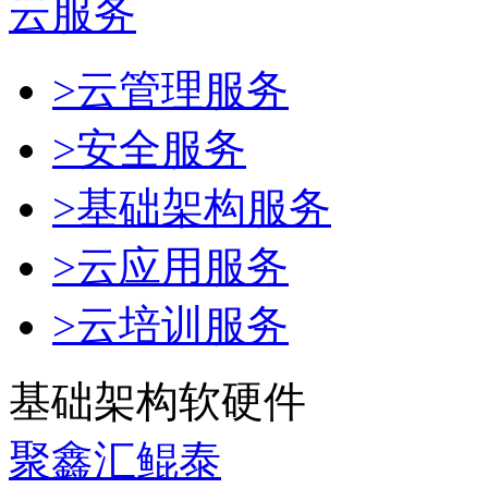
云服务
>云管理服务
>安全服务
>基础架构服务
>云应用服务
>云培训服务
基础架构软硬件
聚鑫汇鲲泰