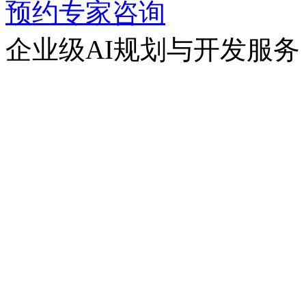
预约专家咨询
企业级AI规划与开发服务